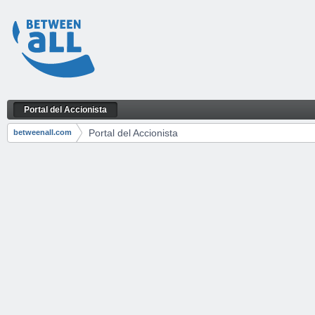
Saltar al contenido
Portal del Accionista
Portal del Accionista
Navegación
Portal del Accionista
betweenall.com
Camino de migas