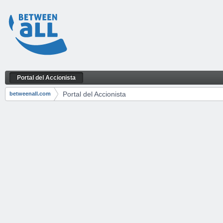
Saltar al contenido
Portal del Accionista
Portal del Accionista
Navegación
Portal del Accionista
betweenall.com
Camino de migas